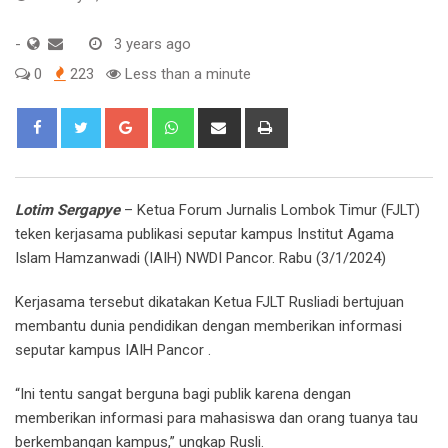
-
3 years ago
0
223
Less than a minute
Google+
Whatsapp
Share
Print
via
Email
Lotim Sergapye
– Ketua Forum Jurnalis Lombok Timur (FJLT)
teken kerjasama publikasi seputar kampus Institut Agama
Islam Hamzanwadi (IAIH) NWDI Pancor. Rabu (3/1/2024)
Kerjasama tersebut dikatakan Ketua FJLT Rusliadi bertujuan
membantu dunia pendidikan dengan memberikan informasi
seputar kampus IAIH Pancor .
“Ini tentu sangat berguna bagi publik karena dengan
memberikan informasi para mahasiswa dan orang tuanya tau
berkembangan kampus,” ungkap Rusli.