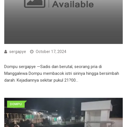
sergapye
October 17, 2024
Dompu sergapye —Sadis dan berutal, seorang pria di
Manggalewa Dompu membacok istri sirinya hingga bersimbah
darah. Kejadiannya sekitar pukul 21?00…
DOMPU