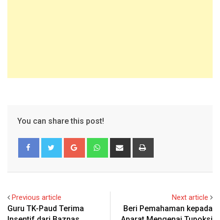
You can share this post!
Google+
Whatsapp
Share
Print
via
Email
Previous article
Next article
Guru TK-Paud Terima
Beri Pemahaman kepada
Insentif dari Baznas
Aparat Mengenai Tupoksi