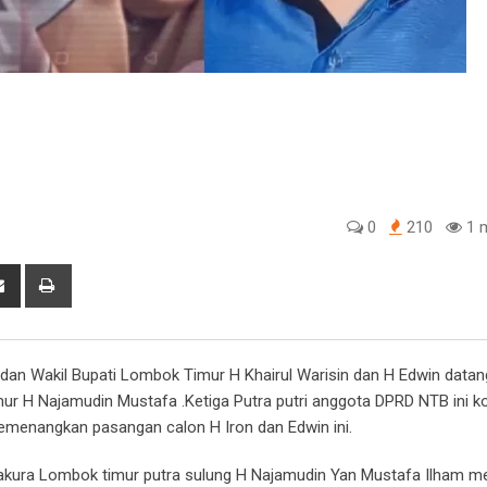
0
210
1 m
tsapp
Share
Print
via
Email
an Wakil Bupati Lombok Timur H Khairul Warisin dan H Edwin datang
Timur H Najamudin Mustafa .Ketiga Putra putri anggota DPRD NTB ini 
menangkan pasangan calon H Iron dan Edwin ini.
akura Lombok timur putra sulung H Najamudin Yan Mustafa Ilham 