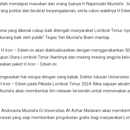
telah mendapat masukan dari orang tuanya H Najamudin Mustafa . S
ng politisi dan birokrat berpengalaman, serta calon wakilnya H Edw
ama yang dikenal cukup baik ditengah masyarakat Lombok Timur, nyar
t kurang baik oleh publik” Tegas Yan Mustafa Ilham mantap .
t H Iron – Edwin ini akan diaktualisasikan dengan menggerakankan 5
upun Utara Lombok Timur. Nantinya dari masing masing angjota kel
ikan paket H Iron – Edwin ini .
engeaskan hal serupa dengan sang kakak. Dokter lulusan Universita
ron – Edwin pada Pilkada Lombok Timur 2024. Rikia sapaan akrab
Mustafa akan membentuk tim relawan tersendiri untuk memenakan p
n Andreasta Mustafa Di Universitas Al-Azhar Mataram akan memben
g perawat yang siap memberikan prngobatan gratis bagi masyarakat L