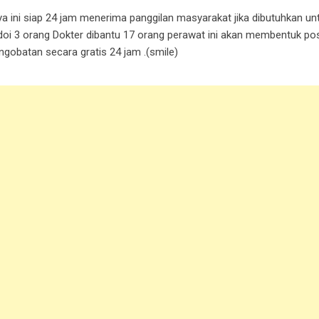
ya ini siap 24 jam menerima panggilan masyarakat jika dibutuhkan un
oi 3 orang Dokter dibantu 17 orang perawat ini akan membentuk p
batan secara gratis 24 jam .(smile)