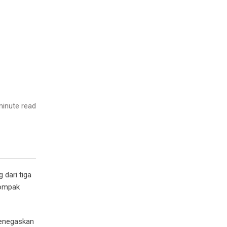
inute read
 dari tiga
kompak
menegaskan