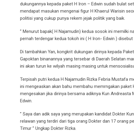
dukungannya kepada paket H Iron – Edwin sudah bulat se
mendapat masukan mengenai figur H Khaerul Warisin seora
politisi yang cukup punya rekem jejak politik yang baik.
” Menurut bapak( H Najamudin) kedua sosok ini memilki n
pernah terdengar kedua tokoh ini ( H Iron- Edwin ) disebu
Di tambahkan Yan, kongkrit dukungan dirinya kepada Pake
Gapoktan binanannya yang tersebar di Daerah Selatan ma
ini akan turun ke wilyah masing masing untuk mensosialisas
Terpisah putri kedua H Najamudin Rizka Febria Mustafa m
ini mengeaskan akan bahu membahu memrngakan paket H I
mengesakan jika dirinya bersama adiknya Kun Andreasta 
Edwin.
” Saya dan adik saya yang merupakan kandidat Dokter Ku
relawan yang terdiri dari tiga orang Dokter dan 17 oran
Timur ” Ungkap Dokter Rizka.