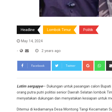
Headline
Lombok Timur
Politik
May 14, 2024
-
2 years ago
Google+
Wha
Facebook
Twitter
Lotim sergapye
— Dukungan untuk pasangan calon Bupati d
orang putra putri politisi senior Daerah Selatan lombok 
menyatakan dukungan dan menyatakan kesiapan untuk me
Ditemui di kediamanya Desa Montong Tangi Kecamatan S