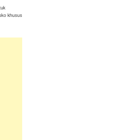
tuk
osko khusus