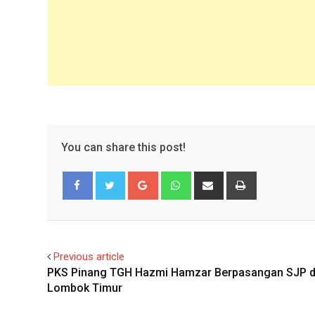
You can share this post!
Google+
Whatsapp
Share
Print
via
Email
Facebook
Twitter
Previous article
PKS Pinang TGH Hazmi Hamzar Berpasangan SJP di
Lombok Timur