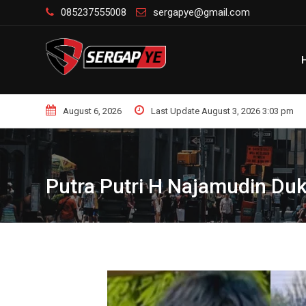
Skip
085237555008
sergapye@gmail.com
to
content
August 6, 2026
Last Update August 3, 2026 3:03 pm
Putra Putri H Najamudin Duk