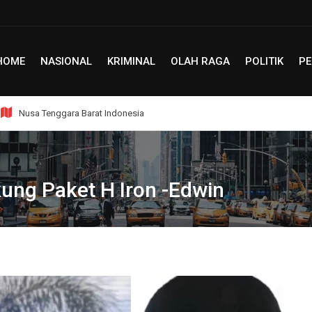
HOME
NASIONAL
KRIMINAL
OLAH RAGA
POLITIK
PE
Nusa Tenggara Barat Indonesia
ung Paket H Iron -Edwin