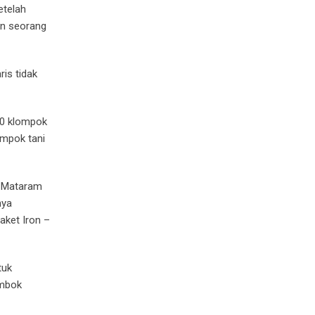
etelah
in seorang
is tidak
00 klompok
ompok tani
s Mataram
nya
aket Iron –
tuk
ombok