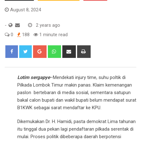
August 8, 2024
-
2 years ago
0
188
1 minute read
Google+
Whatsapp
Share
Print
via
Email
Lotim sergapye
–Mendekati injury time, suhu poltik di
Pilkada Lombok Timur makin panas. Klaim kemenangan
paslon bertebaran di media sosial, sementara satupun
bakal calon bupati dan wakil bupati belum mendapat surat
B1KWK sebagai sarat mendaftar ke KPU.
Dikemukakan Dr. H. Hamidi, pasta demokrat Lima tahunan
itu tinggal dua pekan lagi pendaftaran pilkada serentak di
mulai. Proses politik dibeberapa daerah berpotensi