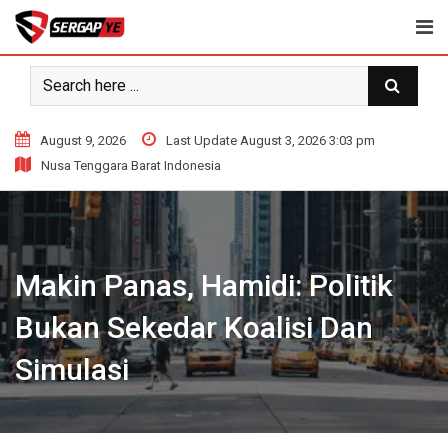
Skip
to
content
August 9, 2026
Last Update August 3, 2026 3:03 pm
Nusa Tenggara Barat Indonesia
Makin Panas, Hamidi: Politik
Bukan Sekedar Koalisi Dan
Simulasi