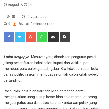
August 7, 2024
-
2 years ago
0
186
2 minutes read
Google+
Whatsapp
Share
Print
via
Email
Lotim sergapye
–Manuver yang dimainkan pengurus partai
jelang pendaftaran bakal calon bupati dan wakil bupati
membuat para calon gundah galau. Bila tidak bersabar, bola
panas politik ini akan membuat sejumlah calon kalah sebelum
bertanding.
Rasa lelah, baik lelah fisik dan lelah perasaan serta
mengeluarkan uang cukup besar bisa saja membuat orang
menjadi putus asa dan stres karena kendaraan politik yang
ditumpanginya belum juga mengeluarkan SIM untuk mendaftar