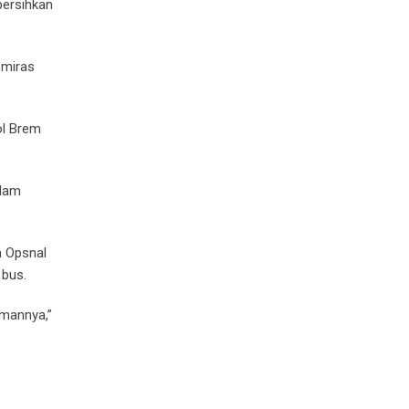
bersihkan
 miras
ol Brem
alam
m Opsnal
 bus.
imannya,”