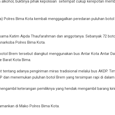
lkohol, buktinya pihak kepolisian setempat cukup kerepotan mem
) Polres Bima Kota kembali menggagalkan peredaran puluhan botol
 bersama Katim Aipda Thaufarahman dan anggotanya. Sebanyak 72 bot
esnarkoba Polres Bima Kota.
botol Brem tersebut diangkut menggunakan bus Antar Kota Antar D
e Barat Kota Bima.
t tentang adanya pengiriman miras tradisional melalui bus AKDP. Ti
P dan menemukan puluhan botol Brem yang tersimpan rapi di dalam
mengambil keterangan pemiliknya yang hendak mengambil barang kir
diamankan di Mako Polres Bima Kota.