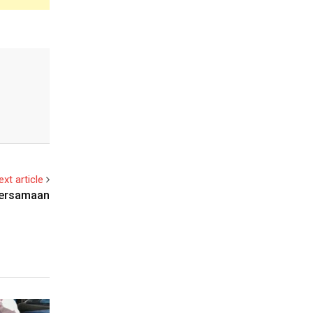
ext article
bersamaan