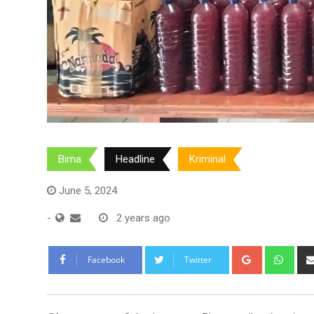
Bima
Headline
Kriminal
June 5, 2024
-
2 years ago
Google+
Wha
Facebook
Twitter