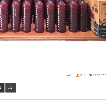
0
218
Less tha
tsapp
Share
Print
via
Email