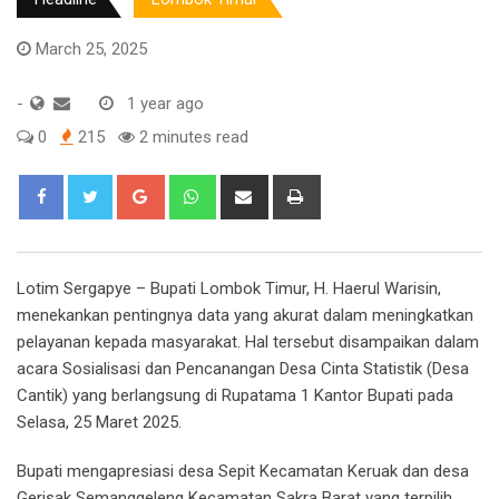
March 25, 2025
-
1 year ago
0
215
2 minutes read
Google+
Whatsapp
Share
Print
via
Email
Lotim Sergapye – Bupati Lombok Timur, H. Haerul Warisin,
menekankan pentingnya data yang akurat dalam meningkatkan
pelayanan kepada masyarakat. Hal tersebut disampaikan dalam
acara Sosialisasi dan Pencanangan Desa Cinta Statistik (Desa
Cantik) yang berlangsung di Rupatama 1 Kantor Bupati pada
Selasa, 25 Maret 2025.
Bupati mengapresiasi desa Sepit Kecamatan Keruak dan desa
Gerisak Semanggeleng Kecamatan Sakra Barat yang terpilih