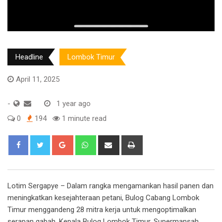
Headline
Lombok Timur
April 11, 2025
-
1 year ago
0
194
1 minute read
Google+
Whatsapp
Share
Print
via
Email
Lotim Sergapye –
Dalam rangka mengamankan hasil panen dan
meningkatkan kesejahteraan petani, Bulog Cabang Lombok
Timur menggandeng 28 mitra kerja untuk mengoptimalkan
serapan gabah. Kepala Bulog Lombok Timur, Supermansah,