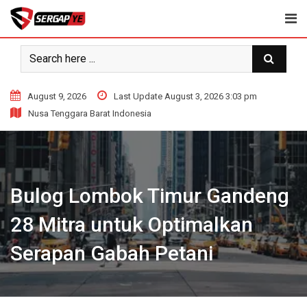
Skip
to
content
August 9, 2026
Last Update August 3, 2026 3:03 pm
Nusa Tenggara Barat Indonesia
Bulog Lombok Timur Gandeng
28 Mitra untuk Optimalkan
Serapan Gabah Petani