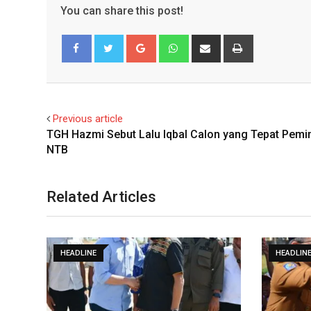
You can share this post!
Google+
Whatsapp
Share
Print
via
Email
Facebook
Twitter
Previous article
TGH Hazmi Sebut Lalu Iqbal Calon yang Tepat Pemi
NTB
Related Articles
HEADLINE
HEADLIN