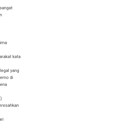
 sangat
n
rima
arakat kata
legal yang
demo di
rena
).
eresahkan
ri