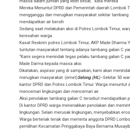
massa dalam jumlah yang lebih besar, ‘ kata mereka
Mereka Menuntut DPRD dan Pemerintah daerah Lombok Timu
mengganggu dan merugikan masyarakat sekitar tambang k
mendapatkan air bersih
Sedang saat melakukan aksi di Polres Lombok Timur, warg
keresahan warga.
Kasat Reskrim polres Lombok Timur, AKP Made Dharma Yul
tuntutan masyarakat tentang adanya tambang galian C yang
“Kami segera menindak tegas pelaku tambang galian C yan
Made Darma kepada massa aksi.
Dikatakan, aspirasi yang di sampaikan, kami akan menind
merugikan masyarakat. (emet)
Selong (HL
)–Sekitar 50 w
kantor DPRD dan Polres Lombok Timur. Warga menuntut ag
mencemari lingkungan dan mencemari air.
Aksi penolakan tambang galian C tersebut mendapatkan pe
Di kantor DPRD warga meneriakkan penolakan dan memin
lingkungan. Selain merusak lingkungan, menyebabkan erosi
Warga berteriak teriak dan meminta anggota DPRD Lombo
pemilihan Kecamatan Pringgabaya Baya Bernama Musayib 