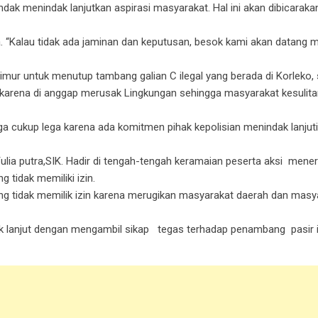
 menindak lanjutkan aspirasi masyarakat. Hal ini akan dibicarak
. “Kalau tidak ada jaminan dan keputusan, besok kami akan datan
r untuk menutup tambang galian C ilegal yang berada di Korleko,
arena di anggap merusak Lingkungan sehingga masyarakat kesulita
a cukup lega karena ada komitmen pihak kepolisian menindak lanjuti
ia putra,SIK. Hadir di tengah-tengah keramaian peserta aksi mene
 tidak memiliki izin.
g tidak memilik izin karena merugikan masyarakat daerah dan masy
ak lanjut dengan mengambil sikap tegas terhadap penambang pasir i