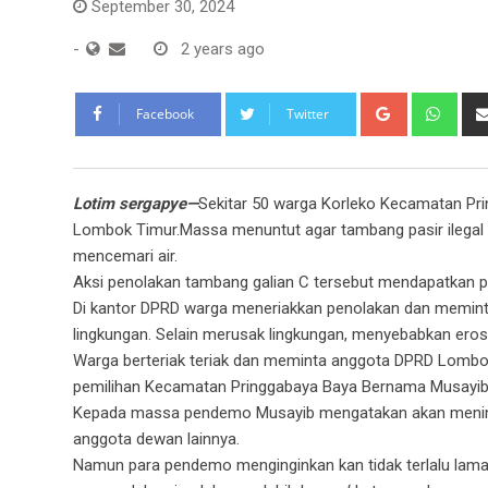
September 30, 2024
-
2 years ago
Google+
Wha
Facebook
Twitter
Lotim sergapye—
Sekitar 50 warga Korleko Kecamatan Pr
Lombok Timur.Massa menuntut agar tambang pasir ilegal 
mencemari air.
Aksi penolakan tambang galian C tersebut mendapatkan pe
Di kantor DPRD warga meneriakkan penolakan dan memin
lingkungan. Selain merusak lingkungan, menyebabkan erosi
Warga berteriak teriak dan meminta anggota DPRD Lombo
pemilihan Kecamatan Pringgabaya Baya Bernama Musayib 
Kepada massa pendemo Musayib mengatakan akan menindak
anggota dewan lainnya.
Namun para pendemo menginginkan kan tidak terlalu lama