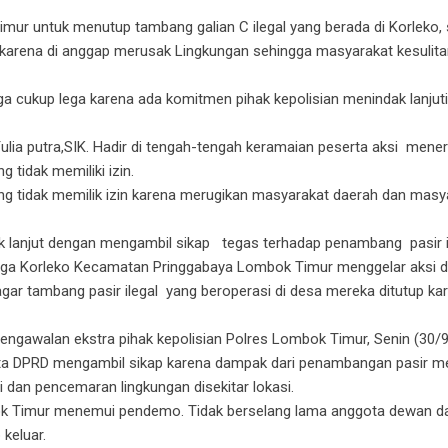
r untuk menutup tambang galian C ilegal yang berada di Korleko,
arena di anggap merusak Lingkungan sehingga masyarakat kesulita
a cukup lega karena ada komitmen pihak kepolisian menindak lanjuti
ia putra,SIK. Hadir di tengah-tengah keramaian peserta aksi mene
 tidak memiliki izin.
g tidak memilik izin karena merugikan masyarakat daerah dan masy
ak lanjut dengan mengambil sikap tegas terhadap penambang pasir i
arga Korleko Kecamatan Pringgabaya Lombok Timur menggelar aksi 
ar tambang pasir ilegal yang beroperasi di desa mereka ditutup ka
ngawalan ekstra pihak kepolisian Polres Lombok Timur, Senin (30/9
ta DPRD mengambil sikap karena dampak dari penambangan pasir m
 dan pencemaran lingkungan disekitar lokasi.
k Timur menemui pendemo. Tidak berselang lama anggota dewan da
keluar.