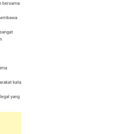
an bersama
g membawa
 sangat
n
rima
arakat kata
legal yang