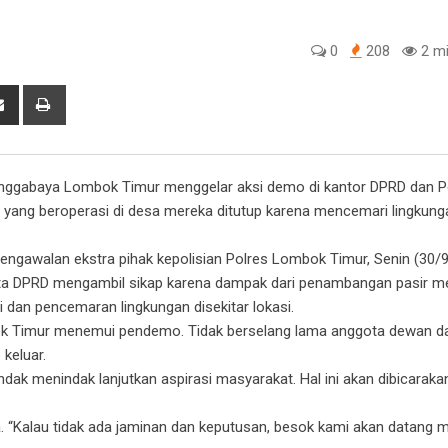
0
208
2 mi
tsapp
Share
Print
via
Email
inggabaya Lombok Timur menggelar aksi demo di kantor DPRD dan P
yang beroperasi di desa mereka ditutup karena mencemari lingkung
ngawalan ekstra pihak kepolisian Polres Lombok Timur, Senin (30/9
ta DPRD mengambil sikap karena dampak dari penambangan pasir m
 dan pencemaran lingkungan disekitar lokasi.
k Timur menemui pendemo. Tidak berselang lama anggota dewan da
keluar.
 menindak lanjutkan aspirasi masyarakat. Hal ini akan dibicarak
. “Kalau tidak ada jaminan dan keputusan, besok kami akan datan