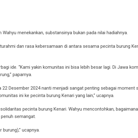
n Wahyu menekankan, substansinya bukan pada nilai hadiahnya.
ilaturahmi dan rasa kebersamaan di antara sesama pecinta burung Ken
gi ide. “Kami yakin komunitas ini bisa lebih besar lagi. Di Jawa komu
rung,” paparnya.
 22 Desember 2024 nanti menjadi sangat penting sebagai moment 
omunitas ini ke pecinta burung Kenari yang lain,” ucapnya.
solidaritas pecinta burung Kenari. Wahyu mencontohkan, bagaiman
n penuh semangat.
 burung),” ucapnya.