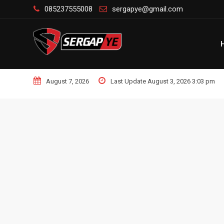
Skip
085237555008
sergapye@gmail.com
to
content
August 7, 2026
Last Update August 3, 2026 3:03 pm