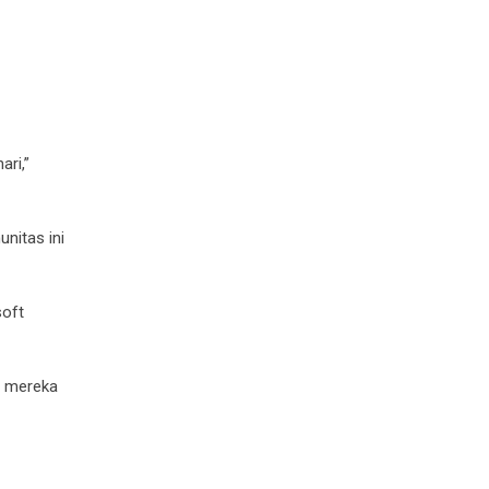
ari,”
nitas ini
soft
a mereka