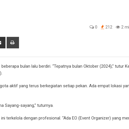
0
212
2 mi
tsapp
Share
Print
via
Email
erapa bulan lalu berdiri. “Tepatnya bulan Oktober (2024),” tutur K
).
ota aktif yang terus berkegiatan setiap pekan. Ada empat lokasi ya
ama Sayang-sayang,” tuturnya.
ini terkelola dengan profesional. “Ada EO (Event Organizer) yang m