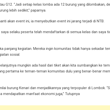
u G12. “Jadi setiap kelas lomba ada 12 burung yang dilombakan, d
rung lebih sedikit,” paparnya.
nti akan event ini, ia menyebutkan event ini jarang terjadi di NTB.
, saya selaku peserta telah mendaftarkan di semua kelas dan saya ti
a panjang kegiatan. Mereka ingin komunitas tidak hanya sekadar te
iatan sosial.
 selanjutnya mungkin ada hasil dari tiket akan kita sumbangkan ke te
 yang pertama ke teman-teman komunitas dulu yang benar-benar me
ilai burung Kenari dan menjadikannya yang terpopuler di Lombok. “
sa mendapatkan manfaat ekonomi juga,” Tutupnya