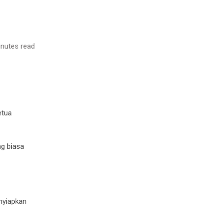
nutes read
etua
ng biasa
enyiapkan