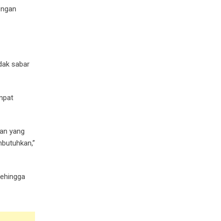
engan
dak sabar
mpat
man yang
mbutuhkan,”
Sehingga