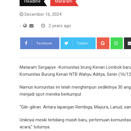
Headline
Mataram
December 16, 2024
-
2 years ago
Google+
Wha
Facebook
Twitter
Mataram Sergapye -Komunitas brung Kenari Lombok baru beb
Komunitas Burung Kenari NTB Wahyu Aditya, Senin (16/12
Namun komunitas ini telah menghimpun sedikitnya 30 angg
menjadi spot mereka berkumpul.
“Gilir-giliran. Antara lapangan Rembiga, Mayura, Lanud, s
Uniknya meski terbilang masih baru, pertemuan komunitas 
acara,” tuturnya.