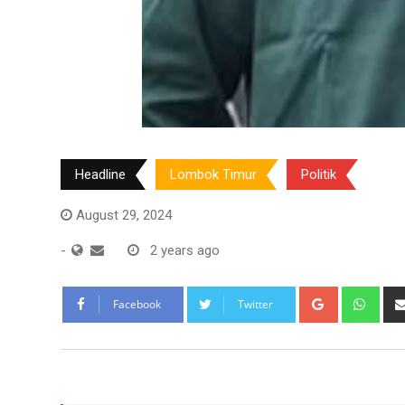
Headline
Lombok Timur
Politik
August 29, 2024
-
2 years ago
Google+
Wha
Facebook
Twitter