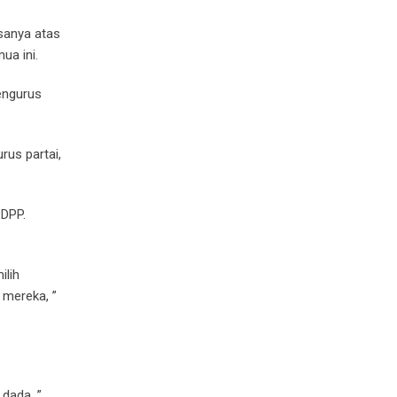
asanya atas
mua ini.
mengurus
us partai,
 DPP.
ilih
 mereka, ”
 dada, ”