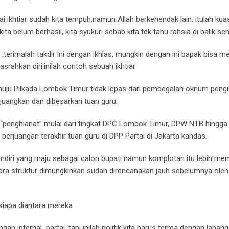
ai ikhtiar sudah kita tempuh.namun Allah berkehendak lain. itulah ku
kita belum berhasil, kita syukuri sebab kita tdk tahu rahsia di balik se
 ,terimalah takdir ini dengan ikhlas, mungkin dengan ini bapak bisa 
srahkan diri.inilah contoh sebuah ikhtiar
uju Pilkada Lombok Timur tidak lepas dari pembegalan oknum pengur
uangkan dan dibesarkan tuan guru.
“penghianat” mulai dari tingkat DPC Lombok Timur, DPW NTB hingga
perjuangan terakhir tuan guru di DPP Partai di Jakarta kandas.
ndiri yang maju sebagai calon bupati namun komplotan itu lebih mem
ara struktur dimungkinkan sudah direncanakan jauh sebelumnya oleh
siapa diantara mereka
an internal partai, tapi inilah politik kita harus terma dengan lapang