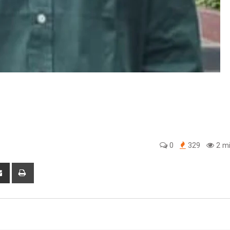
0
329
2 mi
tsapp
Share
Print
via
Email