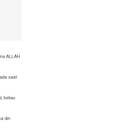
cana ALLAH
pada saat
, beliau
a diri