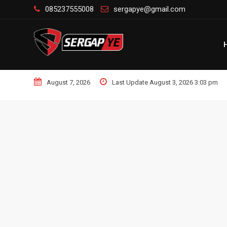
Skip
085237555008
sergapye@gmail.com
to
content
August 7, 2026
Last Update August 3, 2026 3:03 pm