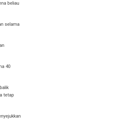
na beliau
kan selama
an
ma 40
balik
a tetap
enyejukkan