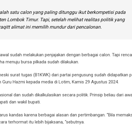
ah satu calon yang paling ditunggu ikut berkompetisi pada
n Lombok Timur. Tapi, setelah melihat realitas politik yang
itt alimat ini memilih mundur dari pencalonan.
i awal sudah melakukan penjajakan dengan berbagai calon. Tapi ren
ha menuju bursa pilkada sudah dilakukan.
eski surat tugas (B1KWK) dari partai pengusung sudah didapatkan 
tuan Guru Hazmi kepada media di Lotim, Kamis 29 Agustus 2024.
nal dan sudah dikalkulasikan secara politik. Prinsip beliau dari awal
ti dan wakil bupati.
harus kandas karena berbagai alasan dan pertimbangan. “Bila memaks
ara terhormat itu lebih bijaksana, “sebutnya.