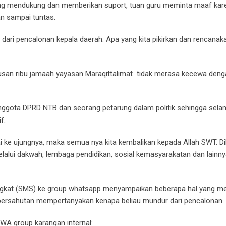
g mendukung dan memberikan suport, tuan guru meminta maaf kare
an sampai tuntas.
 dari pencalonan kepala daerah. Apa yang kita pikirkan dan rencana
usan ribu jamaah yayasan Maraqittalimat tidak merasa kecewa deng
 anggota DPRD NTB dan seorang petarung dalam politik sehingga sela
f.
ai ke ujungnya, maka semua nya kita kembalikan kepada Allah SWT. Di
lalui dakwah, lembaga pendidikan, sosial kemasyarakatan dan lainny
ngkat (SMS) ke group whatsapp menyampaikan beberapa hal yang m
bersahutan mempertanyakan kenapa beliau mundur dari pencalonan.
 WA group karangan internal: