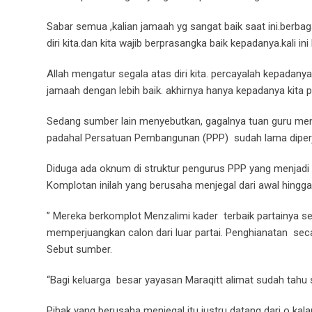
Sabar semua ,kalian jamaah yg sangat baik saat ini.berbag
diri kita.dan kita wajib berprasangka baik kepadanya.kali ini 
Allah mengatur segala atas diri kita. percayalah kepadanya
jamaah dengan lebih baik. akhirnya hanya kepadanya kita pa
Sedang sumber lain menyebutkan, gagalnya tuan guru men
padahal Persatuan Pembangunan (PPP) sudah lama diperj
Diduga ada oknum di struktur pengurus PPP yang menjadi 
Komplotan inilah yang berusaha menjegal dari awal hingga 
” Mereka berkomplot Menzalimi kader terbaik partainya se
memperjuangkan calon dari luar partai. Penghianatan sec
Sebut sumber.
“Bagi keluarga besar yayasan Maraqitt alimat sudah tahu 
Pihak yang berusaha menjegal itu justru datang dari o kalang