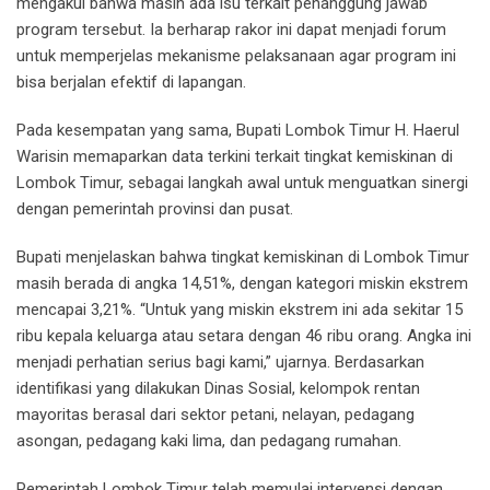
mengakui bahwa masih ada isu terkait penanggung jawab
program tersebut. Ia berharap rakor ini dapat menjadi forum
untuk memperjelas mekanisme pelaksanaan agar program ini
bisa berjalan efektif di lapangan.
Pada kesempatan yang sama, Bupati Lombok Timur H. Haerul
Warisin memaparkan data terkini terkait tingkat kemiskinan di
Lombok Timur, sebagai langkah awal untuk menguatkan sinergi
dengan pemerintah provinsi dan pusat.
Bupati menjelaskan bahwa tingkat kemiskinan di Lombok Timur
masih berada di angka 14,51%, dengan kategori miskin ekstrem
mencapai 3,21%. “Untuk yang miskin ekstrem ini ada sekitar 15
ribu kepala keluarga atau setara dengan 46 ribu orang. Angka ini
menjadi perhatian serius bagi kami,” ujarnya. Berdasarkan
identifikasi yang dilakukan Dinas Sosial, kelompok rentan
mayoritas berasal dari sektor petani, nelayan, pedagang
asongan, pedagang kaki lima, dan pedagang rumahan.
Pemerintah Lombok Timur telah memulai intervensi dengan