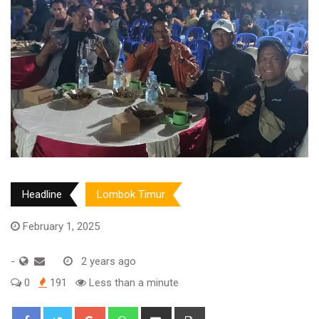
Headline
Lombok Timur
February 1, 2025
-
2 years ago
0
191
Less than a minute
Google+
Whatsapp
Share
Print