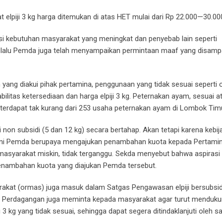
elpiji 3 kg harga ditemukan di atas HET mulai dari Rp 22.000—30.00
i kebutuhan masyarakat yang meningkat dan penyebab lain seperti
u lalu Pemda juga telah menyampaikan permintaan maaf yang disamp
yang diakui pihak pertamina, penggunaan yang tidak sesuai seperti o
litas ketersediaan dan harga elpiji 3 kg. Peternakan ayam, sesuai at
 terdapat tak kurang dari 253 usaha peternakan ayam di Lombok Timu
ji non subsidi (5 dan 12 kg) secara bertahap. Akan tetapi karena kebi
i ini Pemda berupaya mengajukan penambahan kuota kepada Pertami
asyarakat miskin, tidak terganggu. Sekda menyebut bahwa aspirasi
nambahan kuota yang diajukan Pemda tersebut.
akat (ormas) juga masuk dalam Satgas Pengawasan elpiji bersubsid
adis Perdagangan juga meminta kepada masyarakat agar turut menduk
kg yang tidak sesuai, sehingga dapat segera ditindaklanjuti oleh s