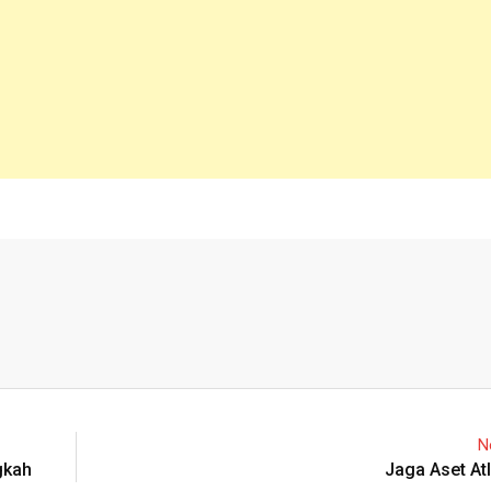
N
gkah
Jaga Aset At