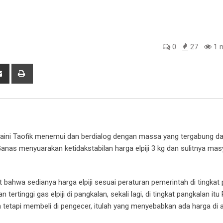
0
27
1 m
tsapp
Share
Print
via
Email
ini Taofik menemui dan berdialog dengan massa yang tergabung d
nas menyuarakan ketidakstabilan harga elpiji 3 kg dan sulitnya mas
t bahwa sedianya harga elpiji sesuai peraturan pemerintah di tingkat
rtinggi gas elpiji di pangkalan, sekali lagi, di tingkat pangkalan itu 
 tetapi membeli di pengecer, itulah yang menyebabkan ada harga di a