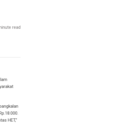
inute read
alam
yarakat
 pangkalan
Rp.18.000.
tas HET,”