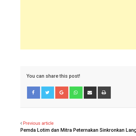
You can share this post!
Google+
Whatsapp
Share
Print
via
Email
Facebook
Twitter
Previous article
Pemda Lotim dan Mitra Peternakan Sinkronkan Lan