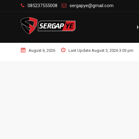
Skip
085237555008
sergapye@gmail.com
to
content
August 6, 2026
Last Update August 3, 2026 3:03 pm