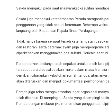
Sekda mengakui pada saat masyarakat kesulitan mendapat 
Sekda juga mengakui keterlambatan Pemda mengantisipas
penggunaan yang tidak sesuai ketentuan. Beberapa wakt
langsung oleh Bupati dan Kepala Dinas Perdagangan.
Tidak hanya karena sempat terjadi keterlambatan pasokan 
dan restoran, serta peternak ayam juga mempengaruhi stabi
diperkenankan menggunakan gas subsidi. Terlebih saat ini
Para peternak sedianya telah sepakat untuk beralih ke elpi
tersebut baru disosialisasikan maka dalam masa transis
demikian diharapkan kebutuhan rumah tangga, utamanya m
akan diteruskan dan menjadi dokumentasi permohonan pe
Pemda juga telah mengakomodasi agar organisasi masyar
telah dibentuk. Di samping itu Sekda yang didampingi k
Pemda dengan melapor jika menemukan penggunaan elpiji 3 