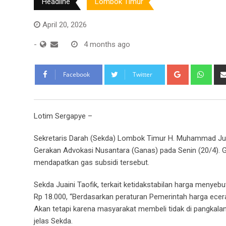
Headline
Lombok Timur
April 20, 2026
-
4 months ago
Google+
Wha
Facebook
Twitter
Lotim Sergapye –
Sekretaris Darah (Sekda) Lombok Timur H. Muhammad Jua
Gerakan Advokasi Nusantara (Ganas) pada Senin (20/4). Ga
mendapatkan gas subsidi tersebut.
Sekda Juaini Taofik, terkait ketidakstabilan harga menyebu
Rp 18.000, “Berdasarkan peraturan Pemerintah harga eceran te
Akan tetapi karena masyarakat membeli tidak di pangkalan
jelas Sekda.