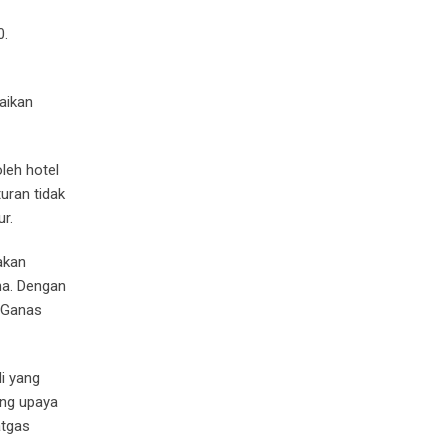
0.
aikan
leh hotel
uran tidak
r.
jakan
na. Dengan
 Ganas
i yang
ung upaya
atgas