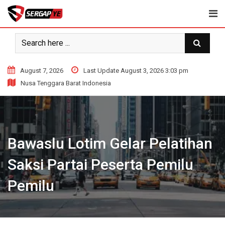
Skip
to
content
August 7, 2026
Last Update August 3, 2026 3:03 pm
Nusa Tenggara Barat Indonesia
Bawaslu Lotim Gelar Pelatihan
Saksi Partai Peserta Pemilu
Pemilu