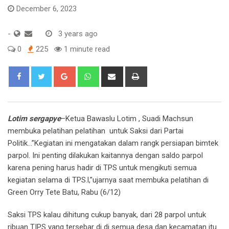
December 6, 2023
-
3 years ago
0
225
1 minute read
Google+
Whatsapp
Share
Print
via
Email
Lotim sergapye
–Ketua Bawaslu Lotim , Suadi Machsun
membuka pelatihan pelatihan untuk Saksi dari Partai
Politik…”Kegiatan ini mengatakan dalam rangk persiapan bimtek
parpol. Ini penting dilakukan kaitannya dengan saldo parpol
karena pening harus hadir di TPS untuk mengikuti semua
kegiatan selama di TPS.l,”ujarnya saat membuka pelatihan di
Green Orry Tete Batu, Rabu (6/12)
Saksi TPS kalau dihitung cukup banyak, dari 28 parpol untuk
ribuan TIPS yang tersebar di di semua desa dan kecamatan itu