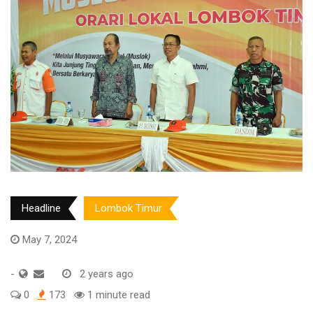
Headline
Lombok Timur
May 7, 2024
-
2 years ago
0
173
1 minute read