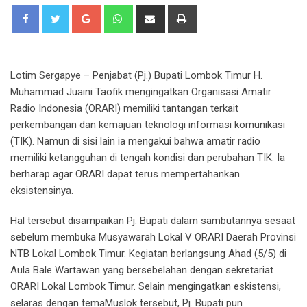
Google+
Whatsapp
Share
Print
via
Email
Lotim Sergapye –
Penjabat
(Pj.) Bupati Lombok Timur H.
Muhammad Juaini Taofik mengingatkan Organisasi Amatir
Radio Indonesia (ORARI) memiliki tantangan terkait
perkembangan dan kemajuan teknologi informasi komunikasi
(TIK). Namun di sisi lain ia mengakui bahwa amatir radio
memiliki ketangguhan di tengah kondisi dan perubahan TIK. Ia
berharap agar ORARI dapat terus mempertahankan
eksistensinya.
Hal tersebut disampaikan Pj. Bupati dalam sambutannya sesaat
sebelum membuka Musyawarah Lokal V ORARI Daerah Provinsi
NTB Lokal Lombok Timur. Kegiatan berlangsung Ahad (5/5) di
Aula Bale Wartawan yang bersebelahan dengan sekretariat
ORARI Lokal Lombok Timur. Selain mengingatkan eskistensi,
selaras dengan temaMuslok tersebut, Pj. Bupati pun