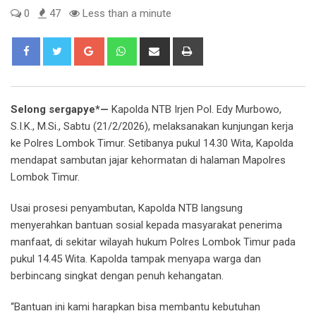
0
47
Less than a minute
Google+
Whatsapp
Share
Print
via
Email
Selong sergapye*—
Kapolda NTB Irjen Pol. Edy Murbowo,
S.I.K., M.Si., Sabtu (21/2/2026), melaksanakan kunjungan kerja
ke Polres Lombok Timur. Setibanya pukul 14.30 Wita, Kapolda
mendapat sambutan jajar kehormatan di halaman Mapolres
Lombok Timur.
Usai prosesi penyambutan, Kapolda NTB langsung
menyerahkan bantuan sosial kepada masyarakat penerima
manfaat, di sekitar wilayah hukum Polres Lombok Timur pada
pukul 14.45 Wita. Kapolda tampak menyapa warga dan
berbincang singkat dengan penuh kehangatan.
“Bantuan ini kami harapkan bisa membantu kebutuhan