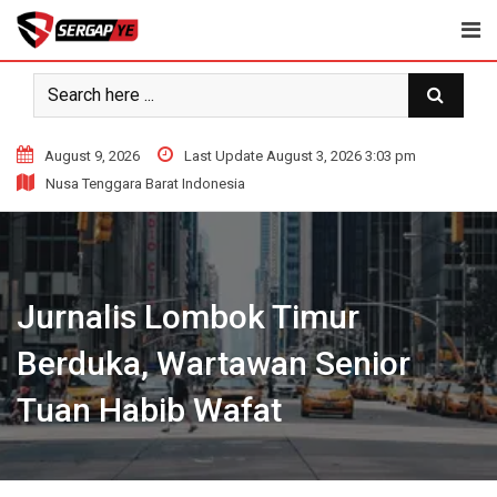
Skip
to
content
August 9, 2026
Last Update August 3, 2026 3:03 pm
Nusa Tenggara Barat Indonesia
Jurnalis Lombok Timur
Berduka, Wartawan Senior
Tuan Habib Wafat