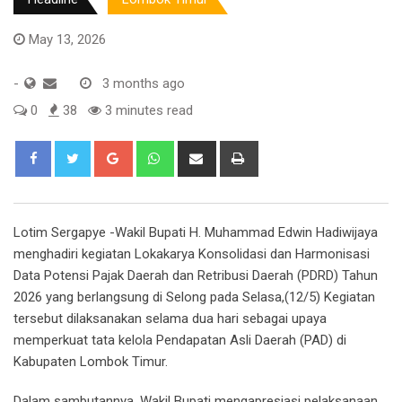
May 13, 2026
-
3 months ago
0
38
3 minutes read
Google+
Whatsapp
Share
Print
via
Email
Lotim Sergapye -Wakil Bupati H. Muhammad Edwin Hadiwijaya
menghadiri kegiatan Lokakarya Konsolidasi dan Harmonisasi
Data Potensi Pajak Daerah dan Retribusi Daerah (PDRD) Tahun
2026 yang berlangsung di Selong pada Selasa,(12/5) Kegiatan
tersebut dilaksanakan selama dua hari sebagai upaya
memperkuat tata kelola Pendapatan Asli Daerah (PAD) di
Kabupaten Lombok Timur.
Dalam sambutannya, Wakil Bupati mengapresiasi pelaksanaan