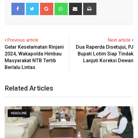
Google+
Whatsapp
Share
Print
via
Email
Previous article
Next article
Gelar Keselamatan Rinjani
Dua Raperda Disetujui, PJ
2024, Wakapolda Himbau
Bupati Lotim Siap Tindak
Masyarakat NTB Tertib
Lanjuti Koreksi Dewan
Berlalu Lintas
Related Articles
HEADLINE