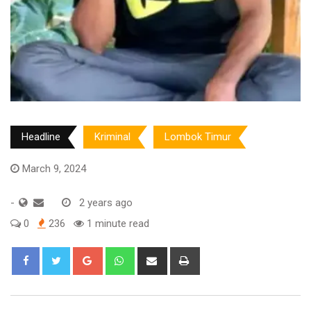
Headline
Kriminal
Lombok Timur
March 9, 2024
-
2 years ago
0
236
1 minute read
Google+
Whatsapp
Share
Print
via
Email