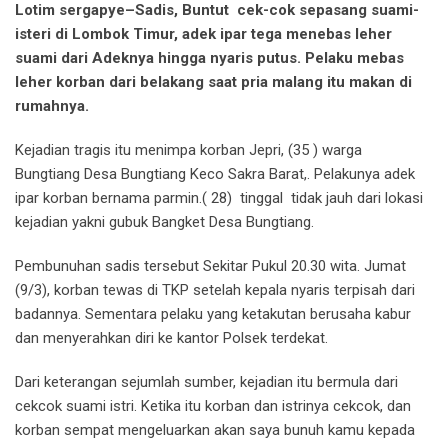
Lotim sergapye–Sadis, Buntut cek-cok sepasang suami-
isteri di Lombok Timur, adek ipar tega menebas leher
suami dari Adeknya hingga nyaris putus. Pelaku mebas
leher korban dari belakang saat pria malang itu makan di
rumahnya.
Kejadian tragis itu menimpa korban Jepri, (35 ) warga
Bungtiang Desa Bungtiang Keco Sakra Barat,. Pelakunya adek
ipar korban bernama parmin.( 28) tinggal tidak jauh dari lokasi
kejadian yakni gubuk Bangket Desa Bungtiang.
Pembunuhan sadis tersebut Sekitar Pukul 20.30 wita. Jumat
(9/3), korban tewas di TKP setelah kepala nyaris terpisah dari
badannya. Sementara pelaku yang ketakutan berusaha kabur
dan menyerahkan diri ke kantor Polsek terdekat.
Dari keterangan sejumlah sumber, kejadian itu bermula dari
cekcok suami istri. Ketika itu korban dan istrinya cekcok, dan
korban sempat mengeluarkan akan saya bunuh kamu kepada