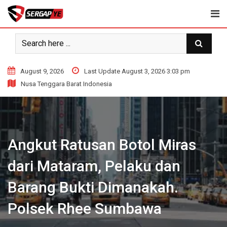
Skip
to
content
August 9, 2026
Last Update August 3, 2026 3:03 pm
Nusa Tenggara Barat Indonesia
Angkut Ratusan Botol Miras
dari Mataram, Pelaku dan
Barang Bukti Dimanakah.
Polsek Rhee Sumbawa