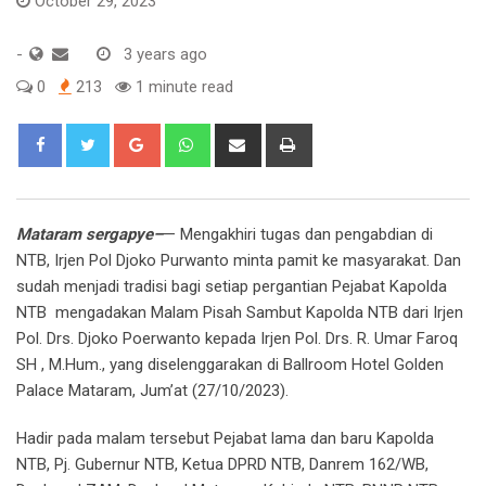
October 29, 2023
-
3 years ago
0
213
1 minute read
Google+
Whatsapp
Share
Print
via
Email
Mataram sergapye–
— Mengakhiri tugas dan pengabdian di
NTB, Irjen Pol Djoko Purwanto minta pamit ke masyarakat. Dan
sudah menjadi tradisi bagi setiap pergantian Pejabat Kapolda
NTB mengadakan Malam Pisah Sambut Kapolda NTB dari Irjen
Pol. Drs. Djoko Poerwanto kepada Irjen Pol. Drs. R. Umar Faroq
SH , M.Hum., yang diselenggarakan di Ballroom Hotel Golden
Palace Mataram, Jum’at (27/10/2023).
Hadir pada malam tersebut Pejabat lama dan baru Kapolda
NTB, Pj. Gubernur NTB, Ketua DPRD NTB, Danrem 162/WB,