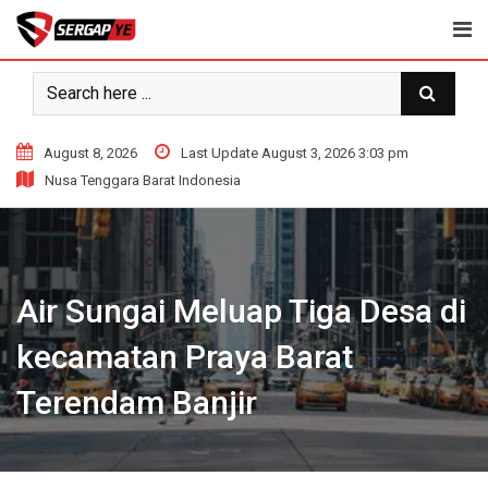
Skip
to
content
August 8, 2026
Last Update August 3, 2026 3:03 pm
Nusa Tenggara Barat Indonesia
Air Sungai Meluap Tiga Desa di
kecamatan Praya Barat
Terendam Banjir