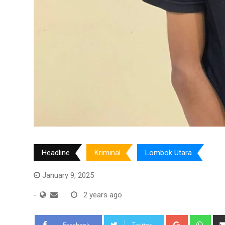
Headline
Kriminal
Lombok Utara
January 9, 2025
-
2 years ago
Google+
Wha
Facebook
Twitter