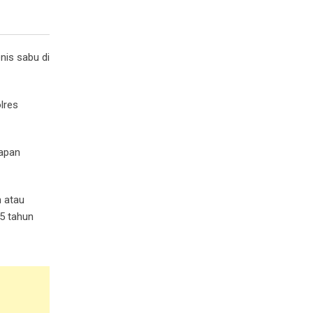
nis sabu di
lres
kapan
n atau
 5 tahun