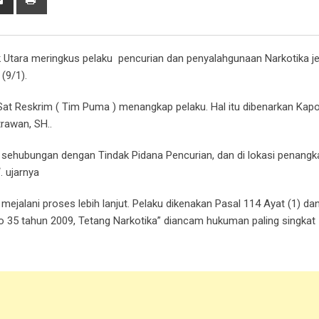
via
Email
tara meringkus pelaku pencurian dan penyalahgunaan Narkotika je
(9/1).
Sat Reskrim ( Tim Puma ) menangkap pelaku. Hal itu dibenarkan Kapo
rawan, SH..
ehubungan dengan Tindak Pidana Pencurian, dan di lokasi penang
. ujarnya
ejalani proses lebih lanjut. Pelaku dikenakan Pasal 114 Ayat (1) da
o 35 tahun 2009, Tetang Narkotika” diancam hukuman paling singkat