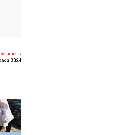
ext article
lkada 2024