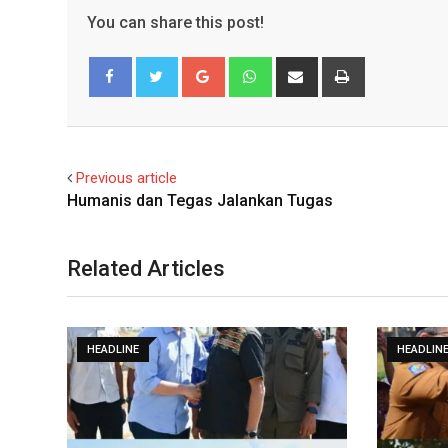
You can share this post!
Google+
Whatsapp
Share
Print
via
Email
Facebook
Twitter
Previous article
Humanis dan Tegas Jalankan Tugas
Related Articles
HEADLINE
HEADLIN