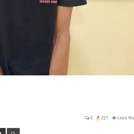
0
221
Less tha
tsapp
Share
Print