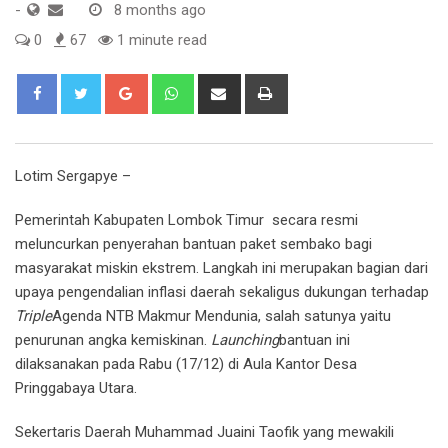
-
8 months ago
0
67
1 minute read
Google+
Whatsapp
Share
Print
via
Email
Lotim Sergapye –
Pemerintah Kabupaten Lombok Timur secara resmi
meluncurkan penyerahan bantuan paket sembako bagi
masyarakat miskin ekstrem. Langkah ini merupakan bagian dari
upaya pengendalian inflasi daerah sekaligus dukungan terhadap
Triple
Agenda NTB Makmur Mendunia, salah satunya yaitu
penurunan angka kemiskinan.
Launching
bantuan ini
dilaksanakan pada Rabu (17/12) di Aula Kantor Desa
Pringgabaya Utara.
Sekertaris Daerah Muhammad Juaini Taofik yang mewakili