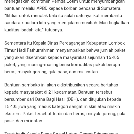
menegaskan komitmen Pemda Lotim untuk menyumbangkan
bantuan melalui APBD kepada korban bencana di Sumatera.
“Ikhtiar untuk menolak bala itu salah satunya ikut membantu
saudara-saudara kita yang mengalami musibah. Mari tingkatkan
kualitas ibadah kita,” tutupnya.
Sementara itu Kepala Dinas Perdagangan Kabupaten Lombok
Timur Hadi Fathurrahman menyampaikan bahwa jumlah paket
yang akan diserahkan kepada masyarakat sejumlah 15.405
paket, yang masing-masing berisi komoditas pokok berupa:
beras, minyak goreng, gula pasir, dan mie instan.
Bantuan sembako ini akan didistribusikan secara bertahap
kepada masyarakat di 21 kecamatan. Bantuan tersebut
bersumber dari Dana Bagi Hasil (DBH), dan ditujukan kepada
15.405 jiwa yang masuk kategori sangat miskin atau miskin
ekstrem. Paket tersebut terdiri dari beras, minyak goreng, gula
pasir, dan mi instan.
Turut hadir Kepala Dinas Sosial Lotim, Camat Pringgabaya,